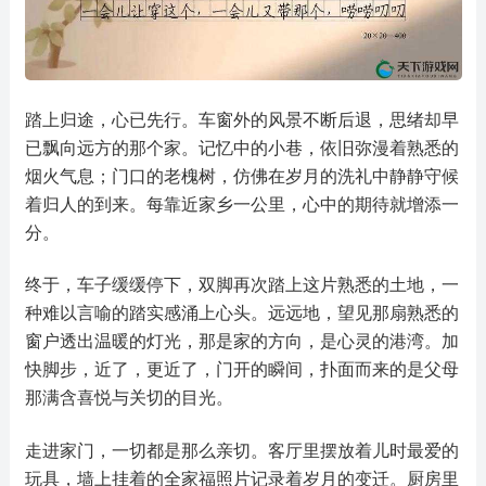
踏上归途，心已先行。车窗外的风景不断后退，思绪却早
已飘向远方的那个家。记忆中的小巷，依旧弥漫着熟悉的
烟火气息；门口的老槐树，仿佛在岁月的洗礼中静静守候
着归人的到来。每靠近家乡一公里，心中的期待就增添一
分。
终于，车子缓缓停下，双脚再次踏上这片熟悉的土地，一
种难以言喻的踏实感涌上心头。远远地，望见那扇熟悉的
窗户透出温暖的灯光，那是家的方向，是心灵的港湾。加
快脚步，近了，更近了，门开的瞬间，扑面而来的是父母
那满含喜悦与关切的目光。
走进家门，一切都是那么亲切。客厅里摆放着儿时最爱的
玩具，墙上挂着的全家福照片记录着岁月的变迁。厨房里