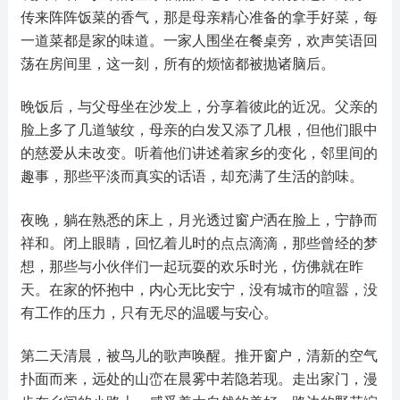
传来阵阵饭菜的香气，那是母亲精心准备的拿手好菜，每
一道菜都是家的味道。一家人围坐在餐桌旁，欢声笑语回
荡在房间里，这一刻，所有的烦恼都被抛诸脑后。
晚饭后，与父母坐在沙发上，分享着彼此的近况。父亲的
脸上多了几道皱纹，母亲的白发又添了几根，但他们眼中
的慈爱从未改变。听着他们讲述着家乡的变化，邻里间的
趣事，那些平淡而真实的话语，却充满了生活的韵味。
夜晚，躺在熟悉的床上，月光透过窗户洒在脸上，宁静而
祥和。闭上眼睛，回忆着儿时的点点滴滴，那些曾经的梦
想，那些与小伙伴们一起玩耍的欢乐时光，仿佛就在昨
天。在家的怀抱中，内心无比安宁，没有城市的喧嚣，没
有工作的压力，只有无尽的温暖与安心。
第二天清晨，被鸟儿的歌声唤醒。推开窗户，清新的空气
扑面而来，远处的山峦在晨雾中若隐若现。走出家门，漫