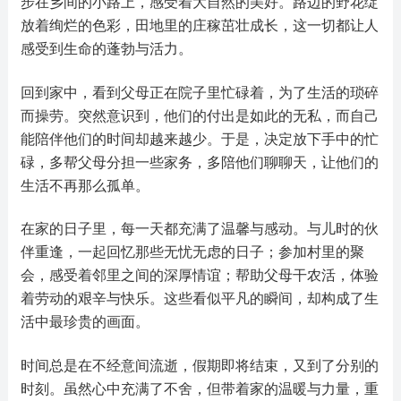
步在乡间的小路上，感受着大自然的美好。路边的野花绽
放着绚烂的色彩，田地里的庄稼茁壮成长，这一切都让人
感受到生命的蓬勃与活力。
回到家中，看到父母正在院子里忙碌着，为了生活的琐碎
而操劳。突然意识到，他们的付出是如此的无私，而自己
能陪伴他们的时间却越来越少。于是，决定放下手中的忙
碌，多帮父母分担一些家务，多陪他们聊聊天，让他们的
生活不再那么孤单。
在家的日子里，每一天都充满了温馨与感动。与儿时的伙
伴重逢，一起回忆那些无忧无虑的日子；参加村里的聚
会，感受着邻里之间的深厚情谊；帮助父母干农活，体验
着劳动的艰辛与快乐。这些看似平凡的瞬间，却构成了生
活中最珍贵的画面。
时间总是在不经意间流逝，假期即将结束，又到了分别的
时刻。虽然心中充满了不舍，但带着家的温暖与力量，重